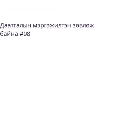
Даатгалын мэргэжилтэн зөвлөж
байна #08