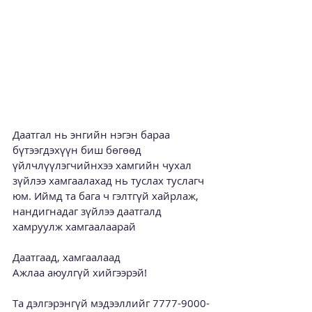
Даатгал нь энгийн нэгэн бараа 
бүтээгдэхүүн биш бөгөөд 
үйлчлүүлэгчийнхээ хамгийн чухал 
зүйлээ хамгаалахад нь туслах туслагч 
юм. Иймд та бага ч гэлтгүй хайрлаж, 
нандигнадаг зүйлээ даатгалд 
хамруулж хамгаалаарай
Даатгаад, хамгаалаад 
Ажлаа аюулгүй хийгээрэй! 
Та дэлгэрэнгүй мэдээллийг 7777-9000-