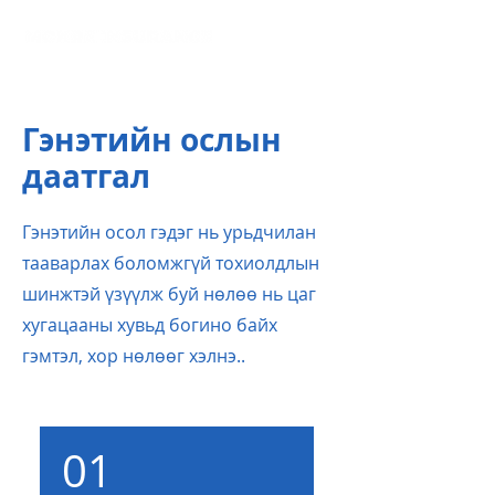
Гэнэтийн ослын
даатгал
Гэнэтийн осол гэдэг нь урьдчилан
тааварлах боломжгүй тохиолдлын
шинжтэй үзүүлж буй нөлөө нь цаг
хугацааны хувьд богино байх
гэмтэл, хор нөлөөг хэлнэ..
01