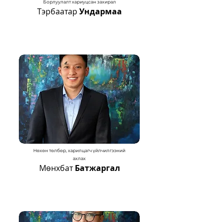
Борлуулалт хариуцсан захирал
Тэрбаатар
Ундармаа
Нөхөн төлбөр, харилцагч үйлчилгээний
ахлах
Мөнхбат
Батжаргал