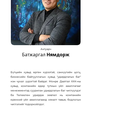
Актуарч
Батжаргал
Нямдорж
Бүтцийн хувьд өргөн хүрээтэй, санхүүгийн цогц,
бизнесийн байгууллагын хувьд "удирдлагын баг"
нэн чухал үүрэгтэй байдаг. Монре Даатгал ХХК-ны
хувьд, компанийн өдөр тутмын үйл ажиллагааг
менежментэд суурилан удирдлагын баг чиглүүлдэг
ба Төлөөлөн удирдах зөвлөл нь компанийн
ерөнхий үйл ажиллагаанд хяналт тавьж, бодлогын
чиглэлийг тодорхойлдог.