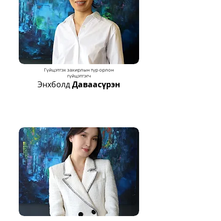
Гүйцэтгэх захирлын түр орлон
гүйцэтгэгч
Энхболд
Даваасүрэн