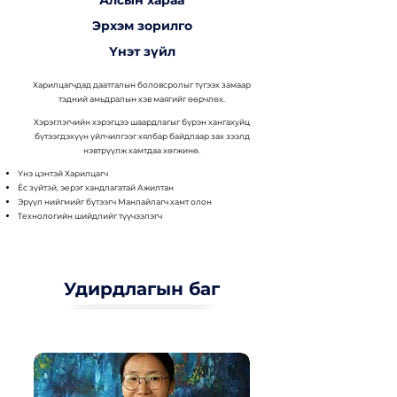
Алсын хараа
Эрхэм зорилго
Үнэт зүйл
Харилцагчдад даатгалын боловсролыг түгээх замаар
тэдний амьдралын хэв маягийг өөрчлөх.
Хэрэглэгчийн хэрэгцээ шаардлагыг бүрэн хангахуйц
бүтээгдэхүүн үйлчилгээг хялбар байдлаар зах зээлд
нэвтрүүлж хамтдаа хөгжинө.​
Үнэ цэнтэй Харилцагч
Ёс зүйтэй, эерэг хандлагатай Ажилтан
Эрүүл нийгмийг бүтээгч Манлайлагч хамт олон
Технологийн шийдлийг түүчээлэгч
Удирдлагын баг