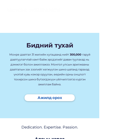
Бидний тухай
Монре даатгал 31 жилийн хугацаанд нийт
300,000
гаруй
даатгуулагчтай хамт байж эрсдэлийг даван туулахад нь
дэмжлэг болон ажиллажээ. Монгол улсын арилжааны
даатгалын зах зээлийг хөгжүүлэн шинэ шатанд гарахад
үнэтэй хувь нэмэр оруулан, өөрийн орны онцлогт
тохирсон шинэ бүтээгдэхүүн үйлчилгээгээ хүргэн
ажиллаж байна.
Ажилд орох
Dedication. Expertise. Passion.