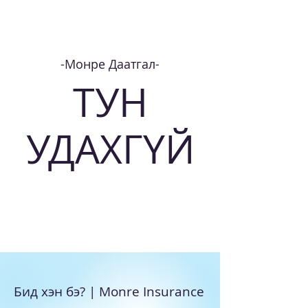
-Монре Даатга
л-
ТУН
УДАХГҮЙ
Бид хэн бэ? | Monre Insurance