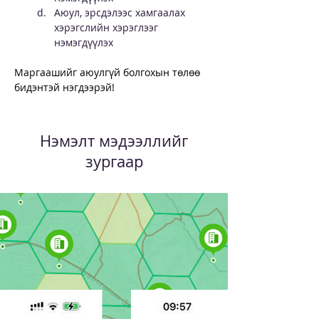
Аюул, эрсдэлээс хамгаалах 
хэрэгслийн хэрэглээг 
нэмэгдүүлэх
Маргаашийг аюулгүй болгохын төлөө 
бидэнтэй нэгдээрэй!
Нэмэлт мэдээллийг
зургаар