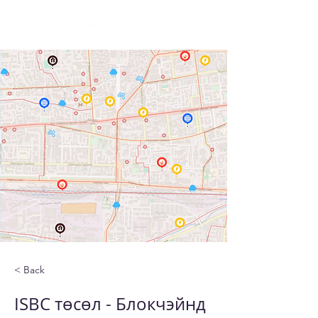
< Back
ISBC төсөл - Блокчэйнд