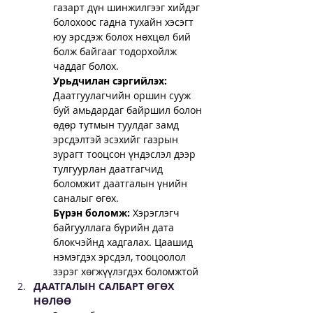
газарт дүн шинжилгээг хийдэг 
болохоос гадна тухайн хэсэгт 
юу эрсдэж болох нөхцөл бий 
болж байгааг тодорхойлж 
чаддаг болох.
Урьдчилан сэргийлэх:
Даатгуулагчийн оршин сууж 
буй амьдардаг байршил болон 
өдөр тутмын туулдаг замд 
эрсдэлтэй эсэхийг газрын 
зурагт тооцсон үндэслэл дээр 
тулгуурлан даатгагчид 
боломжит даатгалын үнийн 
саналыг өгөх.
Бүрэн боломж: 
Хэрэглэгч 
байгууллага бүрийн дата 
блокчэйнд хадгалах. Цаашид 
нэмэгдэх эрсдэл, тооцоолол 
зэрэг хөгжүүлэгдэх боломжтой
ДААТГАЛЫН САЛБАРТ ӨГӨХ 
НӨЛӨӨ