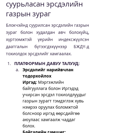
суурьласан эрсдэлийн
газрын зураг
Блокчэйнд суурилсан эрсдэлийн газрын
зураг болон худалдан авч болохуйц,
хүртээмжтэй үерийн индексжүүлсэн
даатгалын бүтээгдэхүүнээр БЖДҮ-д
тохиолдох эрсдэлийг хамгаалах.
ПЛАТФОРМЫН ДАВУУ ТАЛУУД:
Эрсдэлийг нарийвчлан 
тодорхойлох
Иргэд: 
Мэргэжлийн 
байгууллага болон Иргэдэд 
учирсан эрсдэл тохиолдлуудыг 
газрын зурагт тэмдэглэж хувь 
нэмрээ оруулах боломжтой 
болсноор иргэд өөрсдийгөө 
аюулаас хамгаалж чаддаг 
болох.
Байгалийн гамшиг: 