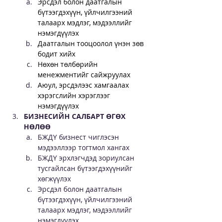
Эрсдэл болон даатгалын 
бүтээгдэхүүн, үйлчилгээний 
талаарх мэдлэг, мэдээллийг 
нэмэгдүүлэх
Даатгалын тооцоолол үнэн зөв 
бодит хийх
Нөхөн төлбөрийн 
менежментийг сайжруулах
Аюул, эрсдэлээс хамгаалах 
хэрэгслийн хэрэглээг 
нэмэгдүүлэх
БИЗНЕСИЙН САЛБАРТ ӨГӨХ 
НӨЛӨӨ
БЖДҮ бизнест чиглэсэн 
мэдээллээр тогтмол хангах
БЖДҮ эрхлэгчдэд зориулсан 
тусгайлсан бүтээгдэхүүнийг 
хөгжүүлэх
Эрсдэл болон даатгалын 
бүтээгдэхүүн, үйлчилгээний 
талаарх мэдлэг, мэдээллийг 
нэмэгдүүлэх