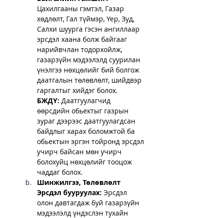
Цахилгааны гэмтэл, Газар 
хөдлөлт, Гал түймэр, Үер, Зуд, 
Салхи шуурга гэсэн ангиллаар 
эрсдэл хаана болж байгааг 
нарийвчлан тодорхойлж, 
газарзүйн мэдээлэлд суурилан 
үнэлгээ нөхцөлийг бий болгож 
даатгалын төлөвлөлт, шийдвэр 
гаргалтыг хийдэг болох. 
БЖДҮ:
 Даатгуулагчид 
өөрсдийн обьектыг газрын 
зураг дээрээс даатгуулагдсан 
байдлыг харах боломжтой ба 
обьектын эргэн тойронд эрсдэл 
учирч байсан мөн учирч 
болохуйц нөхцөлийг тооцож 
чаддаг болох.
Шинжилгээ, Төлөвлөлт
Эрсдэл бууруулах:
 Эрсдэл 
олон давтагдаж буй газарзүйн 
мэдээлэлд үндэслэн тухайн 