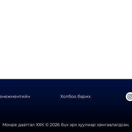
Даатгалын ёс зүйн дүрэм
Салбар байршил
Санал, гомдол илгээх
алгүй мэйлээр 
Илгээх
менежментийн
Холбоо барих
Монре даатгал ХХК © 2026 Бүх эрх хуулиар хамгаалагдсан.