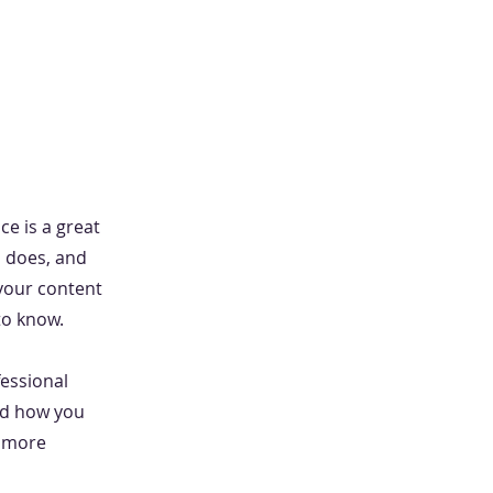
ce is a great
m does, and
 your content
to know.
fessional
nd how you
n more