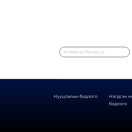
Даатгалын салбарын мэдээг цаг алд
хүлээн аваарай.
Нууцлалын бодлого
Нэгдсэн 
бодлого