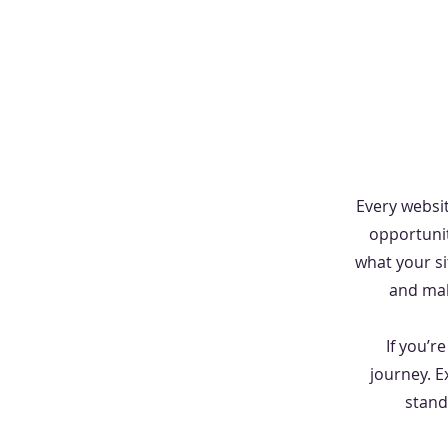
Every websit
opportunit
what your si
and make
If you’r
journey. 
stand