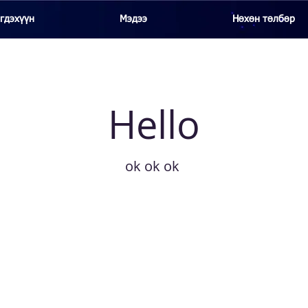
гдэхүүн
Мэдээ
Нөхөн төлбөр
Hello
ok ok ok