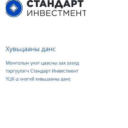
Хувьцааны данс
Монголын үнэт цаасны зах зээлд
тэргүүлэгч Стандарт Инвестмент
ҮЦК-д үнэгүй хувьцааны данс
нээлгэх эрх