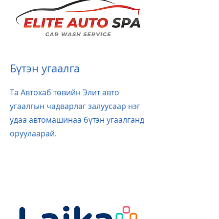
Бүтэн угаалга
Та Автохаб төвийн Элит авто
угаалгын чадварлаг залуусаар нэг
удаа автомашинаа бүтэн угаалганд
оруулаарай.