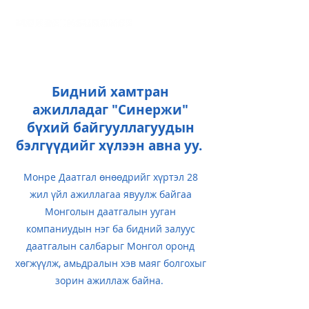
Бидний хамтран
ажилладаг "Синержи"
бүхий байгууллагуудын
бэлгүүдийг хүлээн авна уу.
Монре Даатгал өнөөдрийг хүртэл 28
жил үйл ажиллагаа явуулж байгаа
Монголын даатгалын ууган
компаниудын нэг ба бидний залуус
даатгалын салбарыг Монгол оронд
хөгжүүлж, амьдралын хэв маяг болгохыг
зорин ажиллаж байна.