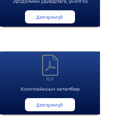
Эрсдэлийн удирдлага, үнэлгээ
Дэлгэрэнгүй
Комплайнсын хөтөлбөр
Дэлгэрэнгүй