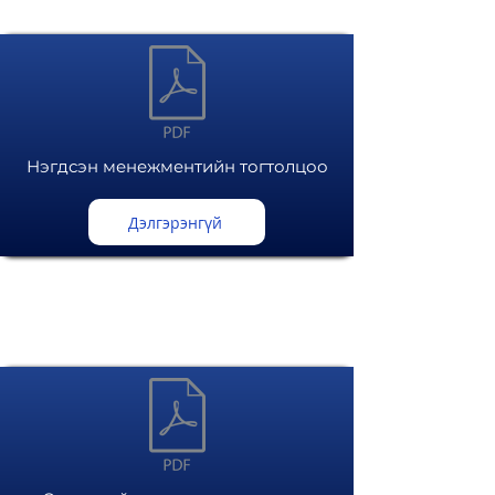
Нэгдсэн менежментийн тогтолцоо
Дэлгэрэнгүй