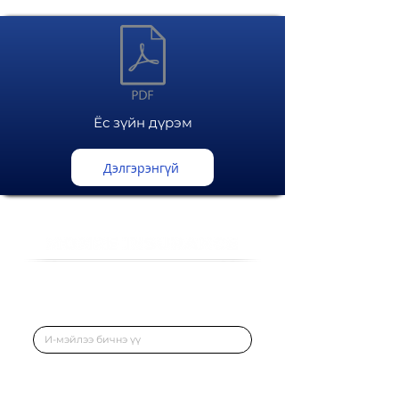
Ёс зүйн дүрэм
Дэлгэрэнгүй
Даатгалын салбарын мэдээг цаг алдалгүй мэйлээр 
хүлээн аваарай.
Илгээх