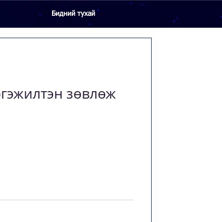
Бидний тухай
гэжилтэн зөвлөж