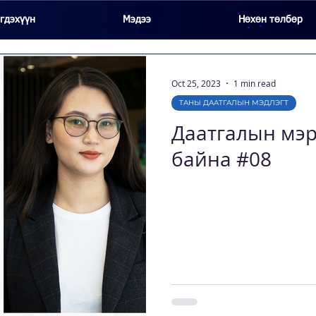
гдэхүүн
Мэдээ
Нөхөн төлбөр
Oct 25, 2023
1 min read
ТАНЫ ДААТГАЛЫН МЭДЛЭГТ
Даатгалын мэр
байна #08